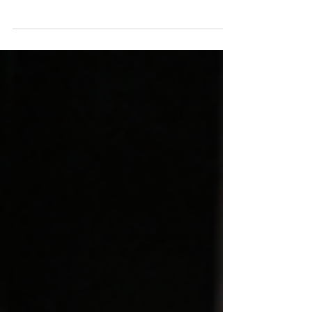
concierto “Canciones para Ti” de la Greeley
Philharmonic Orchestra el 1 de noviembre de
2025, bajo la batuta del director invitado Diego
Barbosa-Vásquez. El texto presenta el concierto
como una declaración cultural e invita a la
audiencia a participar en la sesión de preguntas
y respuestas de la charla. Se incluye
información práctica para la compra de boletos.