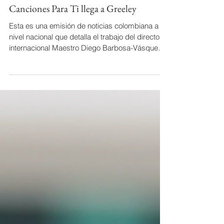
Canciones Para Ti llega a Greeley
Esta es una emisión de noticias colombiana a
nivel nacional que detalla el trabajo del director
internacional Maestro Diego Barbosa-Vásquez y
su filosofía respecto a la programación artística.
El segmento se enfoca específicamente en una
presentación programada para el 1 de
noviembre en el Union Colony Civic Center en
Greeley, Colorado. El informe también resalta la
amplia carrera internacional de quince años de
Barbosa-Vásquez, enfatizando que su
investigación sobre sosteni