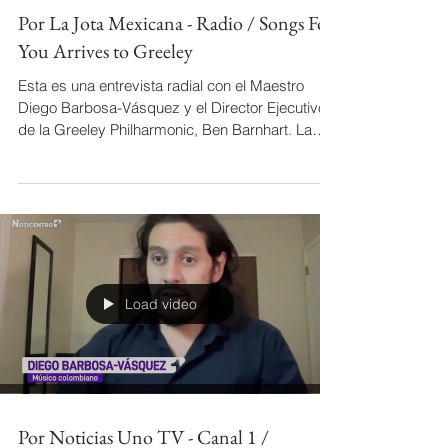
Por La Jota Mexicana - Radio / Songs For
You Arrives to Greeley
Esta es una entrevista radial con el Maestro
Diego Barbosa-Vásquez y el Director Ejecutivo
de la Greeley Philharmonic, Ben Barnhart. La
conversación se centra en el concierto
"Canciones para ti" de la orquesta como una
iniciativa orientada a la comunidad para
involucrar a la población latina de Greeley.
Presenta el concierto como un modelo para
hacer que las orquestas sean culturalmente
relevantes a través de una colaboración
Load video
auténtica y la participación del público.
Por Noticias Uno TV - Canal 1 /