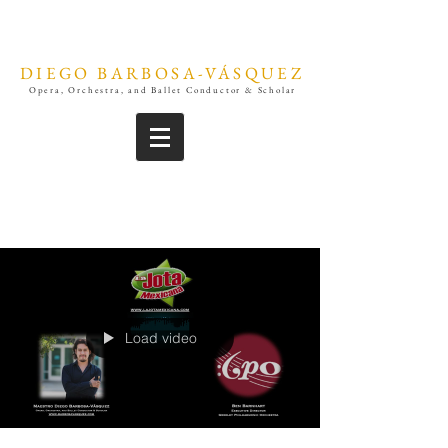
DIEGO BARBOSA-VÁSQUEZ
Opera, Orchestra, and Ballet Conductor & Scholar
Load video